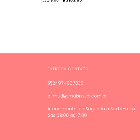
R$219,90
R$153,93
ENTRE EM CONTATO
5524974007836
e-mudi@maismudi.com.br
Atendimento: de Segunda a Sexta-feira
das 09:00 às 17:00