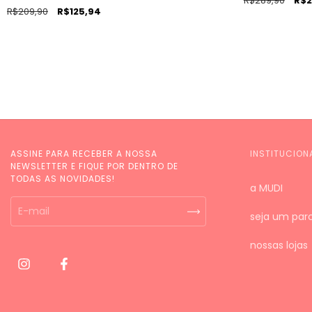
R$289,90
R$2
R$209,90
R$125,94
ASSINE PARA RECEBER A NOSSA
INSTITUCION
NEWSLETTER E FIQUE POR DENTRO DE
TODAS AS NOVIDADES!
a MUDI
seja um parc
nossas lojas