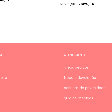
60,91
R$209,90
R$125,94
AL
ATENDIMENTO
meus pedidos
eiro
troca e devolução
políticas de privacidade
guia de medidas