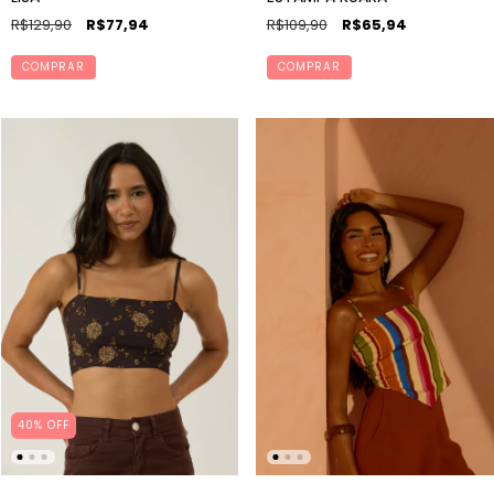
R$129,90
R$77,94
R$109,90
R$65,94
COMPRAR
COMPRAR
40% OFF