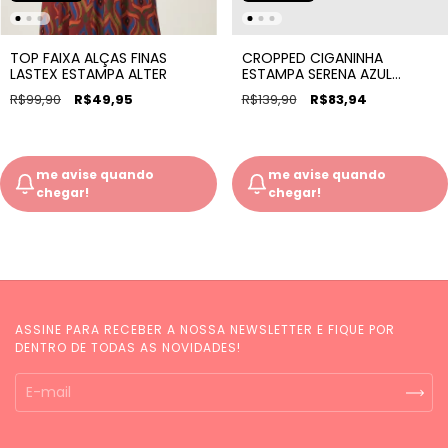
TOP FAIXA ALÇAS FINAS
CROPPED CIGANINHA
LASTEX ESTAMPA ALTER
ESTAMPA SERENA AZUL
LIBERTY
R$99,90
R$49,95
R$139,90
R$83,94
me avise quando
me avise quando
chegar!
chegar!
ASSINE PARA RECEBER A NOSSA NEWSLETTER E FIQUE POR
DENTRO DE TODAS AS NOVIDADES!