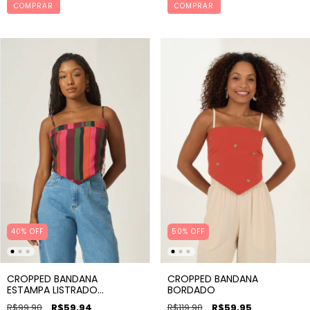
COMPRAR
COMPRAR
40% OFF
50
%
OFF
CROPPED BANDANA
CROPPED BANDANA
ESTAMPA LISTRADO
BORDADO
MARAVILHA
R$99,90
R$59,94
R$119,90
R$59,95