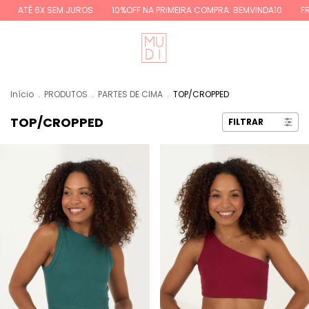
JUROS
10%OFF NA PRIMEIRA COMPRA: BEMVINDA10
FRETE GRÁTIS REGIÕ
Início
.
PRODUTOS
.
PARTES DE CIMA
.
TOP/CROPPED
TOP/CROPPED
FILTRAR