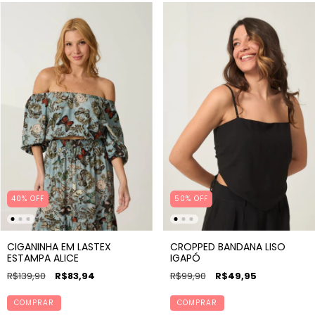
40% OFF
50
%
OFF
CIGANINHA EM LASTEX
CROPPED BANDANA LISO
ESTAMPA ALICE
IGAPÓ
R$139,90
R$83,94
R$99,90
R$49,95
COMPRAR
COMPRAR