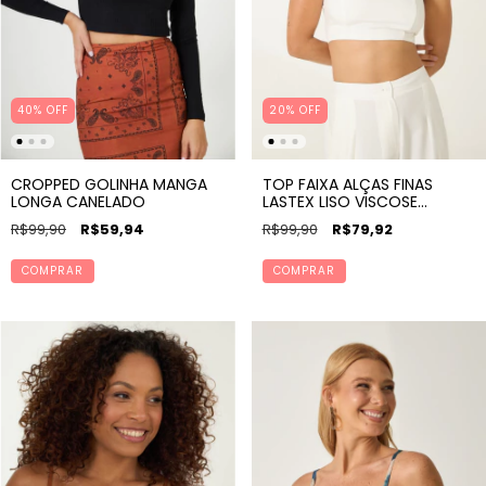
40
%
OFF
20
%
OFF
CROPPED GOLINHA MANGA
TOP FAIXA ALÇAS FINAS
LONGA CANELADO
LASTEX LISO VISCOSE
SARJADA
R$99,90
R$59,94
R$99,90
R$79,92
COMPRAR
COMPRAR